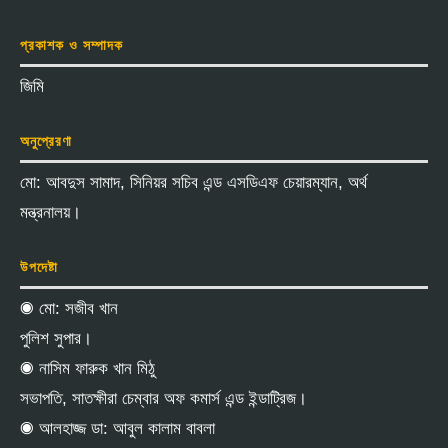
প্রকাশক ও সম্পাদক
জিমি
অনুপ্রেরণা
মো: আবদুস সামাদ, সিনিয়র সচিব এন্ড এসডিএফ চেয়ারম্যান, অর্থ
মন্ত্রনালয়।
উপদেষ্টা
◉ মো: সজীব খান
পুলিশ সুপার।
◉ নাসিম ফারুক খান মিঠু
সভাপতি, সাতক্ষীরা চেম্বার অফ কমার্স এন্ড ইন্ডাট্রিজ।
◉ আলহাজ্জ ডা: আবুল কালাম বাবলা