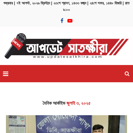
শুক্রবার | ৭ই আগস্ট, ২০২৬ খ্রিস্টাব্দ | ২৩শে শ্রাবণ, ১৪৩৩ বঙ্গাব্দ | ২৪শে সফর, ১৪৪৮ হিজরি | রাত
৯:০০
 –...
ঢাকার চারপাশের নদীদূষণ রোধে কর্মপরিকল্পনা তৈরির নির্দেশ প্রধ
দৈনিক আর্কাইভ
জুলাই ৩, ২০২৫