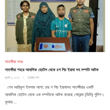
সাতক্ষীরা সদর
সাতক্ষীরা শহরে আবাসিক হোটেল থেকে ৪শ পিচ ইয়াবা সহ দম্পতি আটক
জুলাই ৩, ২০২৫
1346 দর্শন
শেখ আরিফুল ইসলাম আশা: চার শ পিচ ইয়াবাসহ সাতক্ষীরার একটি
আবাসিক হোটেল থেকে এক দম্পতিকে আটক করেছে গোয়েন্দা (ডিবি) পুলিশ।
বুধবার…