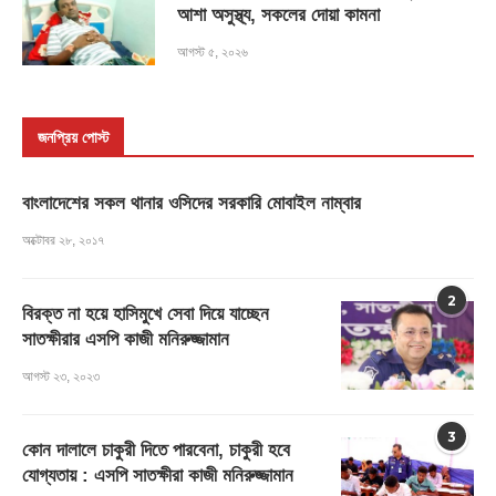
আশা অসুস্থ্য, সকলের দোয়া কামনা
আগস্ট ৫, ২০২৬
জনপ্রিয় পোস্ট
বাংলাদেশের সকল থানার ওসিদের সরকারি মোবাইল নাম্বার
অক্টোবর ২৮, ২০১৭
2
বিরক্ত না হয়ে হাসিমুখে সেবা দিয়ে যাচ্ছেন
সাতক্ষীরার এসপি কাজী মনিরুজ্জামান
আগস্ট ২৩, ২০২৩
3
কোন দালালে চাকুরী দিতে পারবেনা, চাকুরী হবে
যোগ্যতায় : এসপি সাতক্ষীরা কাজী মনিরুজ্জামান