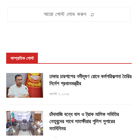
আরো পোস্ট লোড করুন
সাম্প্রতিক পোস্ট
ঢাকার চারপাশের নদীদূষণ রোধে কর্মপরিকল্পনা তৈরির
নির্দেশ প্রধানমন্ত্রীর
আগস্ট ৭, ২০২৬
চাঁদাবাজি বন্ধে বাস ও ট্রাক মালিক সমিতির
নেতৃবৃন্দের সাথে সাতক্ষীরার পুলিশ সুপারের
মতবিনিময়