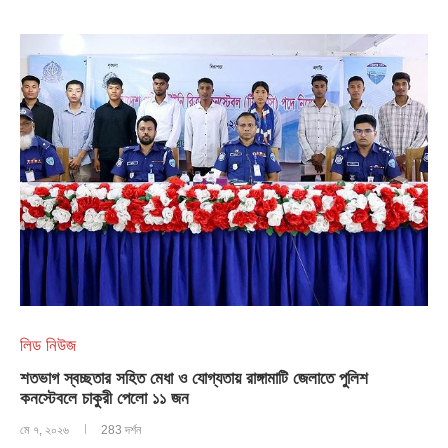
লিড নিউজ
শতভাগ স্বচ্ছতার সহিত মেধা ও যোগ্যতায় রাঙ্গামাটি জেলাতে পুলিশ
কনস্টেবলে চাকুরী পেলো ১১ জন
মে ৭, ২০২৬
283 দর্শন