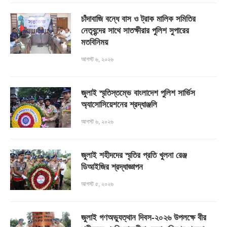
চাঁদাবাজি বন্ধে বাস ও ট্রাক মালিক সমিতির
নেতৃবৃন্দের সাথে সাতক্ষীরার পুলিশ সুপারের
মতবিনিময়
আগস্ট ৬, ২০২৬
জুলাই স্মৃতিস্তম্ভে বাংলাদেশ পুলিশ সার্ভিস
অ্যাসোসিয়েশনের শ্রদ্ধাঞ্জলি
আগস্ট ৬, ২০২৬
জুলাই শহীদদের স্মৃতির প্রতি খুলনা রেঞ্জ
ডিআইজির শ্রদ্ধাজ্ঞাপন
আগস্ট ৫, ২০২৬
জুলাই গণঅভ্যুত্থান দিবস-২০২৬ উপলক্ষে বীর