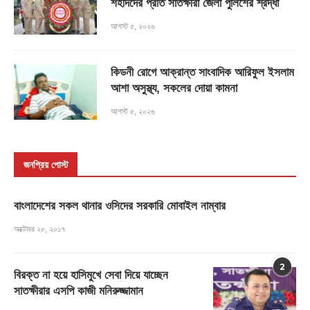
শহীদদের প্রতি সাতক্ষীরা জেলা পুলিশের শ্রদ্ধা
আগস্ট ৫, ২০২৬
কিডনী রোগে আক্রান্ত সাংবাদিক আরিফুল ইসলাম
আশা অসুস্থ্য, সকলের দোয়া কামনা
আগস্ট ৫, ২০২৬
জনপ্রিয় পোস্ট
বাংলাদেশের সকল থানার ওসিদের সরকারি মোবাইল নাম্বার
অক্টোবর ২৮, ২০১৭
2
বিরক্ত না হয়ে হাসিমুখে সেবা দিয়ে যাচ্ছেন
সাতক্ষীরার এসপি কাজী মনিরুজ্জামান