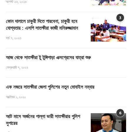
আগস্ট ২৩, ২০২৩
3
কোন দালালে চাকুরী দিতে পারবেনা, চাকুরী হবে
যোগ্যতায় : এসপি সাতক্ষীরা কাজী মনিরুজ্জামান
মার্চ ৭, ২০২৩
আজ থেকে সাতক্ষীরা টু টুঙ্গিপাড়া এক্সপ্রেসের যাত্রা শুরু
ফেব্রুয়ারি ৭, ২০২২
এক নজরে সাতক্ষীরা জেলা পুলিশের নতুন মোবাইল নম্বার
অক্টোবর ১, ২০২০
6
আট মাসে অর্জনের পাল্লা ভারী সাতক্ষীরার পুলিশ
সুপারের