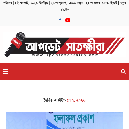
শনিবার | ৮ই আগস্ট, ২০২৬ খ্রিস্টাব্দ | ২৪শে শ্রাবণ, ১৪৩৩ বঙ্গাব্দ | ২৫শে সফর, ১৪৪৮ হিজরি | দুপুর
১২:৪৯
 –...
ঢাকার চারপাশের নদীদূষণ রোধে কর্মপরিকল্পনা তৈরির নির্দেশ প্রধ
দৈনিক আর্কাইভ
মে ৭, ২০২৬