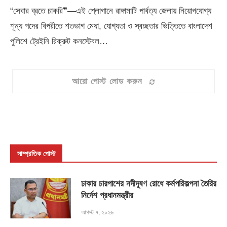
“সেবার ব্রতে চাকরি❞—এই শ্লোগানে রাঙ্গামাটি পার্বত্য জেলায় নিয়োগযোগ্য
শূন্য পদের বিপরীতে শতভাগ মেধা, যোগ্যতা ও স্বচ্ছতার ভিত্তিতে বাংলাদেশ
পুলিশে ট্রেইনি রিক্রুট কনস্টেবল…
আরো পোস্ট লোড করুন
সাম্প্রতিক পোস্ট
ঢাকার চারপাশের নদীদূষণ রোধে কর্মপরিকল্পনা তৈরির
নির্দেশ প্রধানমন্ত্রীর
আগস্ট ৭, ২০২৬