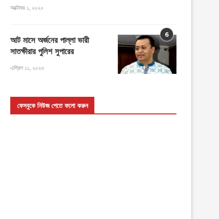
অক্টোবর ১, ২০২০
6
আট মাসে অর্জনের পাল্লা ভারী
সাতক্ষীরার পুলিশ সুপারের
এপ্রিল ১১, ২০২৩
ফেসবুকে নিউজ পেতে ফলো করুন