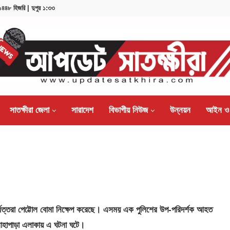
, ১৪৪৮ হিজরি | দুপুর ১:৩৩
সাতক্ষীরা জেলা
সারাদেশ
বিভাগীয় নিউজ
উন্নয়ন
আইন ও
র্বত্তরা পেট্টোল বোমা নিক্ষেপ করেছে। এসময় এক পুলিশের উপ-পরিদর্শক আহত
সাহাপাড়া এলাকায় এ ঘটনা ঘটে।