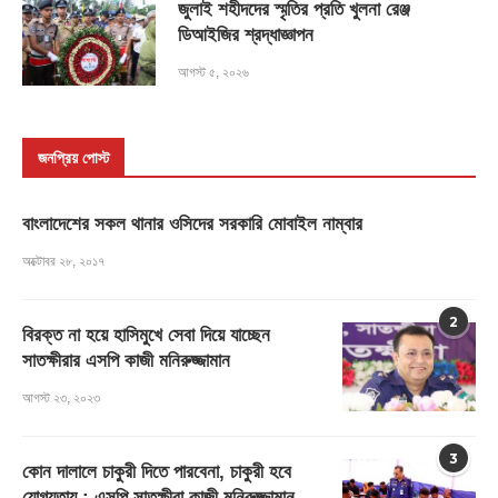
জুলাই শহীদদের স্মৃতির প্রতি খুলনা রেঞ্জ
ডিআইজির শ্রদ্ধাজ্ঞাপন
আগস্ট ৫, ২০২৬
জনপ্রিয় পোস্ট
বাংলাদেশের সকল থানার ওসিদের সরকারি মোবাইল নাম্বার
অক্টোবর ২৮, ২০১৭
2
বিরক্ত না হয়ে হাসিমুখে সেবা দিয়ে যাচ্ছেন
সাতক্ষীরার এসপি কাজী মনিরুজ্জামান
আগস্ট ২৩, ২০২৩
3
কোন দালালে চাকুরী দিতে পারবেনা, চাকুরী হবে
যোগ্যতায় : এসপি সাতক্ষীরা কাজী মনিরুজ্জামান