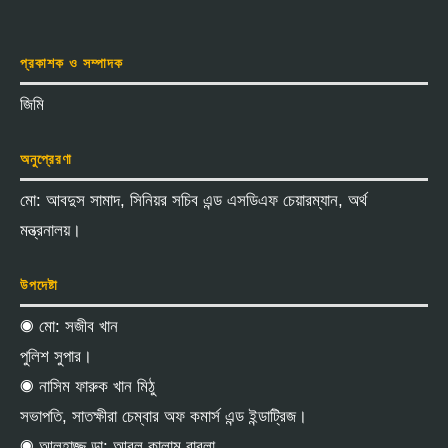
প্রকাশক ও সম্পাদক
জিমি
অনুপ্রেরণা
মো: আবদুস সামাদ, সিনিয়র সচিব এন্ড এসডিএফ চেয়ারম্যান, অর্থ
মন্ত্রনালয়।
উপদেষ্টা
◉ মো: সজীব খান
পুলিশ সুপার।
◉ নাসিম ফারুক খান মিঠু
সভাপতি, সাতক্ষীরা চেম্বার অফ কমার্স এন্ড ইন্ডাট্রিজ।
◉ আলহাজ্জ ডা: আবুল কালাম বাবলা