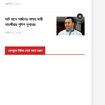
অক্টোবর ১, ২০২০
6
আট মাসে অর্জনের পাল্লা ভারী
সাতক্ষীরার পুলিশ সুপারের
এপ্রিল ১১, ২০২৩
ফেসবুকে নিউজ পেতে ফলো করুন