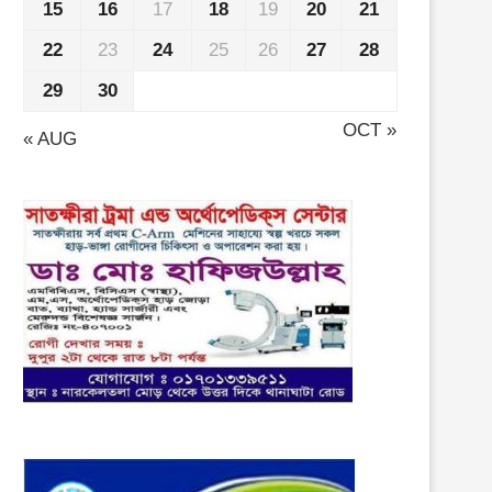
15
16
17
18
19
20
21
22
23
24
25
26
27
28
29
30
OCT »
« AUG