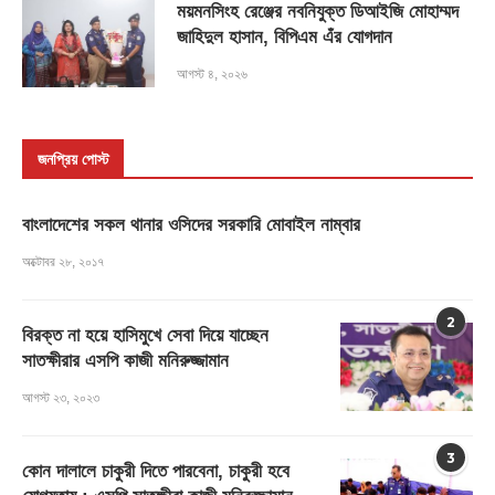
ময়মনসিংহ রেঞ্জের নবনিযুক্ত ডিআইজি মোহাম্মদ
জাহিদুল হাসান, বিপিএম এঁর যোগদান
আগস্ট ৪, ২০২৬
জনপ্রিয় পোস্ট
বাংলাদেশের সকল থানার ওসিদের সরকারি মোবাইল নাম্বার
অক্টোবর ২৮, ২০১৭
2
বিরক্ত না হয়ে হাসিমুখে সেবা দিয়ে যাচ্ছেন
সাতক্ষীরার এসপি কাজী মনিরুজ্জামান
আগস্ট ২৩, ২০২৩
3
কোন দালালে চাকুরী দিতে পারবেনা, চাকুরী হবে