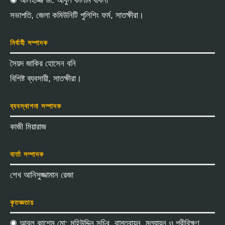
◉ আলহাজ্জ ডা: আবুল কালাম বাবলা
সভাপতি, জেলা কমিউনিটি পুলিশিং ফর্ম, সাতক্ষীরা।
নির্বাহী সম্পাদক
সৈয়দ জাকির হোসেন বনি
বিশিষ্ট ব্যবসায়ী, সাতক্ষীরা।
ব্যবস্থাপনা সম্পাদক
কাজী মিয়ারাজ
বার্তা সম্পাদক
শেখ আনিসুজ্জামান রেজা
কৃতজ্ঞতায়
◉ আবুল কাশেম মো: মহিউদ্দিন সচিব, বাস্তবায়ন, মূল্যায়ন ও পরীবিক্ষণ,