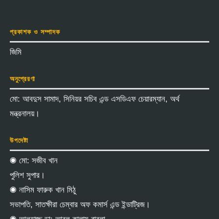
প্রকাশক ও সম্পাদক
জিমি
অনুপ্রেরণা
মো: আবদুস সামাদ, সিনিয়র সচিব এন্ড এসডিএফ চেয়ারম্যান, অর্থ
মন্ত্রনালয়।
উপদেষ্টা
◉ মো: সজীব খান
পুলিশ সুপার।
◉ নাসিম ফারুক খান মিঠু
সভাপতি, সাতক্ষীরা চেম্বার অফ কমার্স এন্ড ইন্ডাট্রিজ।