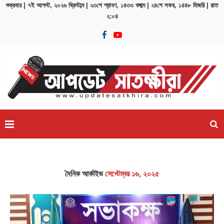
শুক্রবার | ৭ই আগস্ট, ২০২৬ খ্রিস্টাব্দ | ২৩শে শ্রাবণ, ১৪৩৩ বঙ্গাব্দ | ২৪শে সফর, ১৪৪৮ হিজরি | রাত
২:০৪
বিনিময়...
চাঁদাবাজি বন্ধে বাস ও ট্রাক মালিক সমিতির নেতৃবৃন্দের.
দৈনিক আর্কাইভ
সেপ্টেম্বর ১৬, ২০২৫