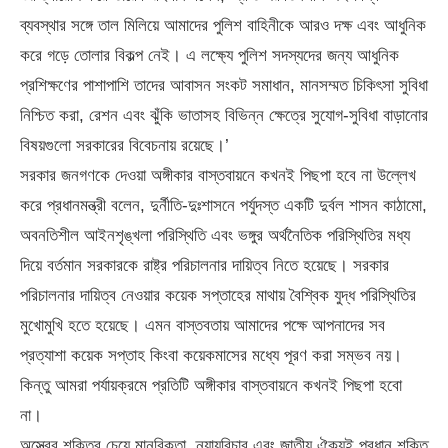
ব্যবস্থার সঙ্গে তাল মিলিয়ে আমাদের পুলিশ বাহিনীকে আরও দক্ষ এবং আধুনিক
করে গড়ে তোলার বিকল্প নেই। এ লক্ষ্যে পুলিশ সদস্যদের জন্য আধুনিক
প্রশিক্ষণের পাশাপাশি তাদের আবাসন সংকট সমাধান, মানসম্মত চিকিৎসা সুবিধা
নিশ্চিত করা, রেশন এবং ঝুঁকি ভাতাসহ বিভিন্ন ক্ষেত্রে সুযোগ-সুবিধা বাড়ানোর
বিষয়গুলো সরকারের বিবেচনায় রয়েছে।’
সরকার জনগণকে দেওয়া অঙ্গীকার বাস্তবায়নে কখনই পিছপা হবে না উল্লেখ
করে প্রধানমন্ত্রী বলেন, দুর্নীতি-দুঃশাসনে পর্যুদস্ত একটি দুর্বল শাসন কাঠামো,
অবনতিশীল আইনশৃঙ্খলা পরিস্থিতি এবং ভঙ্গুর অর্থনৈতিক পরিস্থিতির মধ্য
দিয়ে বর্তমান সরকারকে রাষ্ট্র পরিচালনার দায়িত্ব নিতে হয়েছে। সরকার
পরিচালনার দায়িত্ব নেওয়ার কয়েক সপ্তাহের মাথায় বৈশ্বিক যুদ্ধ পরিস্থিতির
মুখোমুখি হতে হয়েছে। এমন বাস্তবতায় আমাদের পক্ষে আপনাদের সব
প্রত্যাশা কয়েক সপ্তাহ কিংবা কয়েকমাসের মধ্যে পূরণ করা সম্ভব নয়।
কিন্তু আমরা পর্যায়ক্রমে প্রতিটি অঙ্গীকার বাস্তবায়নে কখনই পিছপা হবো
না।
অস্ত্রের শক্তির চেয়ে মানবিকতা, ন্যায়বিচার এবং জাতীয় ঐক্যই প্রধান শক্তি