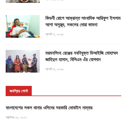
কিডনী রোগে আক্রান্ত সাংবাদিক আরিফুল ইসলাম
আশা অসুস্থ্য, সকলের দোয়া কামনা
আগস্ট ৫, ২০২৬
ময়মনসিংহ রেঞ্জের নবনিযুক্ত ডিআইজি মোহাম্মদ
জাহিদুল হাসান, বিপিএম এঁর যোগদান
আগস্ট ৪, ২০২৬
জনপ্রিয় পোস্ট
বাংলাদেশের সকল থানার ওসিদের সরকারি মোবাইল নাম্বার
অক্টোবর ২৮, ২০১৭