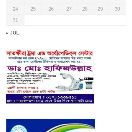
24
25
26
27
28
29
30
31
« JUL