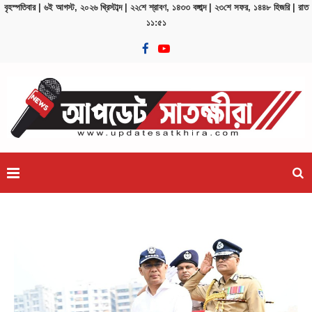
বৃহস্পতিবার | ৬ই আগস্ট, ২০২৬ খ্রিস্টাব্দ | ২২শে শ্রাবণ, ১৪৩৩ বঙ্গাব্দ | ২৩শে সফর, ১৪৪৮ হিজরি | রাত
১১:৫১
..
জুলাই স্মৃতিস্তম্ভে বাংলাদেশ পুলিশ সার্ভিস অ্যাসোসিয়েশনের শ্