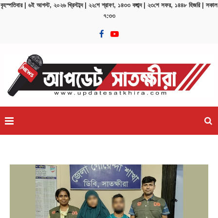
বৃহস্পতিবার | ৬ই আগস্ট, ২০২৬ খ্রিস্টাব্দ | ২২শে শ্রাবণ, ১৪৩৩ বঙ্গাব্দ | ২৩শে সফর, ১৪৪৮ হিজরি | সকাল
৭:৩৩
রদ্ধাঞ্জলি
জুলাই শহীদদের স্মৃতির প্রতি খুলনা রেঞ্জ ডিআইজির শ্রদ্ধা