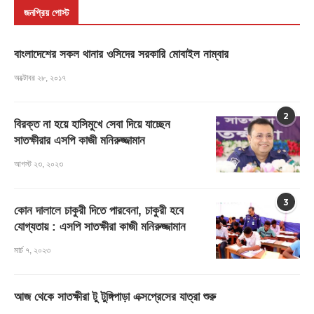
জনপ্রিয় পোস্ট
বাংলাদেশের সকল থানার ওসিদের সরকারি মোবাইল নাম্বার
অক্টোবর ২৮, ২০১৭
2
বিরক্ত না হয়ে হাসিমুখে সেবা দিয়ে যাচ্ছেন
সাতক্ষীরার এসপি কাজী মনিরুজ্জামান
আগস্ট ২৩, ২০২৩
3
কোন দালালে চাকুরী দিতে পারবেনা, চাকুরী হবে
যোগ্যতায় : এসপি সাতক্ষীরা কাজী মনিরুজ্জামান
মার্চ ৭, ২০২৩
আজ থেকে সাতক্ষীরা টু টুঙ্গিপাড়া এক্সপ্রেসের যাত্রা শুরু