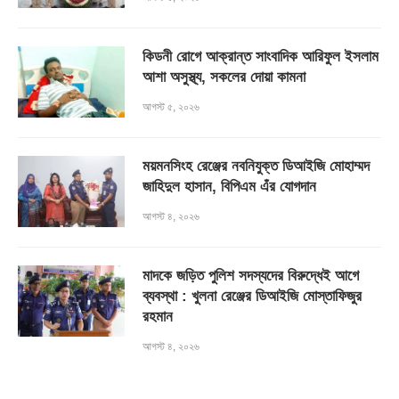
কিডনী রোগে আক্রান্ত সাংবাদিক আরিফুল ইসলাম
আশা অসুস্থ্য, সকলের দোয়া কামনা
আগস্ট ৫, ২০২৬
ময়মনসিংহ রেঞ্জের নবনিযুক্ত ডিআইজি মোহাম্মদ
জাহিদুল হাসান, বিপিএম এঁর যোগদান
আগস্ট ৪, ২০২৬
মাদকে জড়িত পুলিশ সদস্যদের বিরুদ্ধেই আগে
ব্যবস্থা : খুলনা রেঞ্জের ডিআইজি মোস্তাফিজুর
রহমান
আগস্ট ৪, ২০২৬