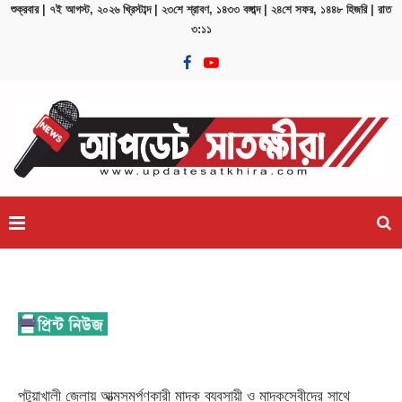
শুক্রবার | ৭ই আগস্ট, ২০২৬ খ্রিস্টাব্দ | ২৩শে শ্রাবণ, ১৪৩৩ বঙ্গাব্দ | ২৪শে সফর, ১৪৪৮ হিজরি | রাত
৩:১১
..
জুলাই স্মৃতিস্তম্ভে বাংলাদেশ পুলিশ সার্ভিস অ্যাসোসিয়েশনের শ্
পটুয়াখালী জেলায় আত্মসমর্পণকারী মাদক ব্যবসায়ী ও মাদকসেবীদের সাথে