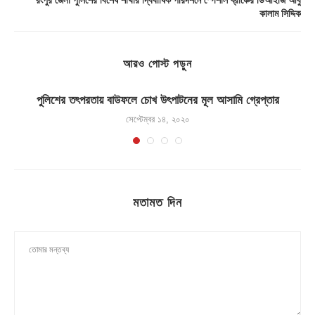
রংপুর জেলা পুলিশের বিশেষ শাখার দ্বিবার্ষিক পরিদর্শনে স্পেশাল ব্রাঞ্চের ডিআইজি আবু
কালাম সিদ্দিক
আরও পোস্ট পড়ুন
.
পুলিশের তৎপরতায় বাউফলে চোখ উৎপাটনের মূল আসামি গ্রেপ্তার
সেপ্টেম্বর ১৪, ২০২০
মতামত দিন