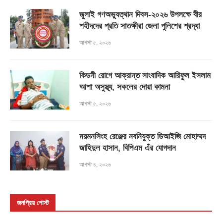
জুলাই গণঅভ্যুত্থান দিবস-২০২৬ উপলক্ষে বীর
শহীদদের প্রতি সাতক্ষীরা জেলা পুলিশের শ্রদ্ধা
আগস্ট ৫, ২০২৬
কিডনী রোগে আক্রান্ত সাংবাদিক আরিফুল ইসলাম
আশা অসুস্থ্য, সকলের দোয়া কামনা
আগস্ট ৫, ২০২৬
ময়মনসিংহ রেঞ্জের নবনিযুক্ত ডিআইজি মোহাম্মদ
জাহিদুল হাসান, বিপিএম এঁর যোগদান
আগস্ট ৪, ২০২৬
জনপ্রিয় পোস্ট