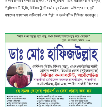
অতিথি হিসেবে উপস্থিত ছিলেন মেয়র পটুয়াখালী, ডিডি সমাজসেবা অধিদপ্তর,
প্রিন্সিপাল টি,টি,সি, সিনিয়র ইন্সট্রাকটর যুব উন্নয়ন অধিদপ্তর সহ সুধী
সমাজের গন্যমান্য ব্যক্তিবর্গ এবং প্রিন্ট ও ইলেক্ট্রনিক মিডিয়ার সদস্যবৃন্দ।