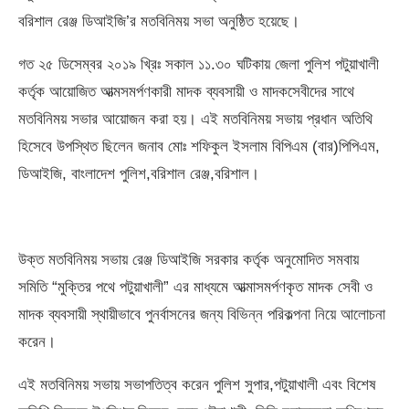
বরিশাল রেঞ্জ ডিআই‌জি’র মতবিনিময় সভা অনুষ্ঠিত হয়েছে।
গত ২৫ ডিসেম্বর ২০১৯ খ্রিঃ সকাল ১১.৩০ ঘটিকায় জেলা পুলিশ পটুয়াখালী
কর্তৃক আয়োজিত আত্মসমর্পণকারী মাদক ব্যবসায়ী ও মাদকসেবীদের সাথে
মতবিনিময় সভার আয়োজন করা হয়। এই মতবিনিময় সভায় প্রধান অতিথি
হিসেবে উপস্থিত ছিলেন জনাব মোঃ শফিকুল ইসলাম বিপিএম (বার)পিপিএম,
ডিআইজি, বাংলাদেশ পুলিশ,বরিশাল রেঞ্জ,বরিশাল।
উক্ত মতবিনিময় সভায় রেঞ্জ ডিআইজি সরকার কর্তৃক অনুমোদিত সমবায়
সমিতি “মুক্তির পথে পটুয়াখালী” এর মাধ্যমে আত্মাসমর্পণকৃত মাদক সেবী ও
মাদক ব্যবসায়ী স্থায়ীভাবে পুনর্বাসনের জন্য বিভিন্ন পরিকল্পনা নিয়ে আলোচনা
করেন।
এই মতবিনিময় সভায় সভাপতিত্ব করেন পুলিশ সুপার,পটুয়াখালী এবং বিশেষ