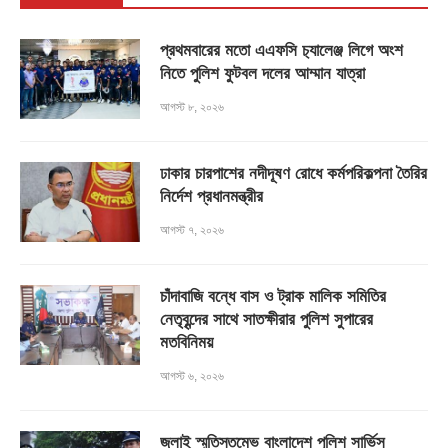
প্রথমবারের মতো এএফসি চ‍্যালেঞ্জ লিগে অংশ
নিতে পুলিশ ফুটবল দলের আম্মান যাত্রা
আগস্ট ৮, ২০২৬
ঢাকার চারপাশের নদীদূষণ রোধে কর্মপরিকল্পনা তৈরির
নির্দেশ প্রধানমন্ত্রীর
আগস্ট ৭, ২০২৬
চাঁদাবাজি বন্ধে বাস ও ট্রাক মালিক সমিতির
নেতৃবৃন্দের সাথে সাতক্ষীরার পুলিশ সুপারের
মতবিনিময়
আগস্ট ৬, ২০২৬
জুলাই স্মৃতিস্তম্ভে বাংলাদেশ পুলিশ সার্ভিস