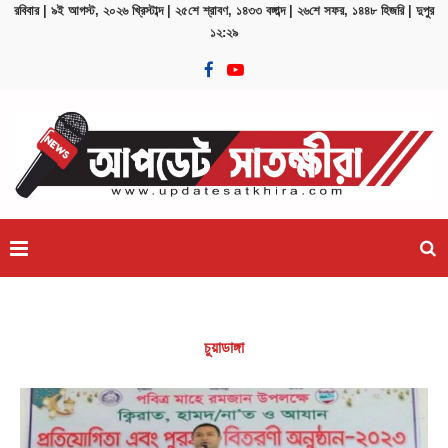
রবিবার | ৯ই আগস্ট, ২০২৬ খ্রিস্টাব্দ | ২৫শে শ্রাবণ, ১৪৩৩ বঙ্গাব্দ | ২৬শে সফর, ১৪৪৮ হিজরি | দুপুর
১২:২৯
শ...
ঢাকার চারপাশের নদীদূষণ রোধে কর্মপরিকল্পনা তৈরির নির্দেশ প্রধ
চুয়াডাঙ্গা